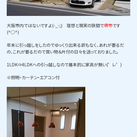
大阪市内ではないですよ(-_-;) 理想と現実の狭間で
堺市
です
(^○^)
年末に引っ越しをしたのでゆっくり出来る訳もなく、あれが要るだ
の、これが要るだので買い物＆片付の日々を送っておりました。
1LDK⇒4LDKへの引っ越しなので基本的に家具が無い(゜レ゜)
※照明・カーテン・エアコン付