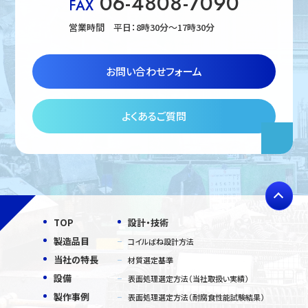
06-4808-7090
FAX
営業時間 平日：8時30分〜17時30分
お問い合わせフォーム
よくあるご質問
TOP
設計・技術
製造品目
コイルばね設計方法
当社の特長
材質選定基準
設備
表面処理選定方法（当社取扱い実績）
製作事例
表面処理選定方法（耐腐食性能試験結果）