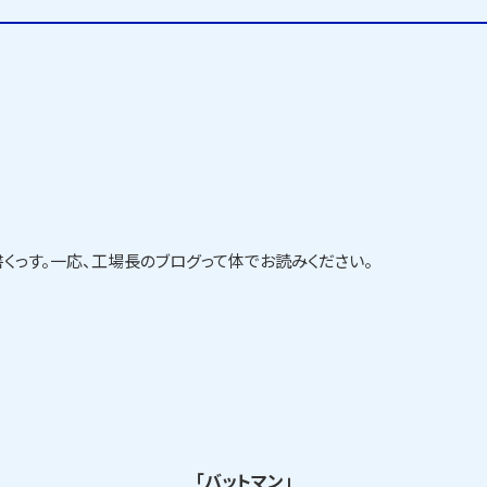
書くっす。一応、工場長のブログって体でお読みください。
「
バットマン
」