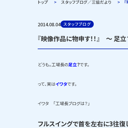
トップ
スタッフブログ／三協だより
『
2014.08.04
スタッフブログ
『映像作品に物申す！！』 ～ 足立？ 
どうも。工場長の
足立
？
です。
って、実は
イワタ
です。
イワタ 「工場長ブログは？」
フルスイングで首を左右に3往復