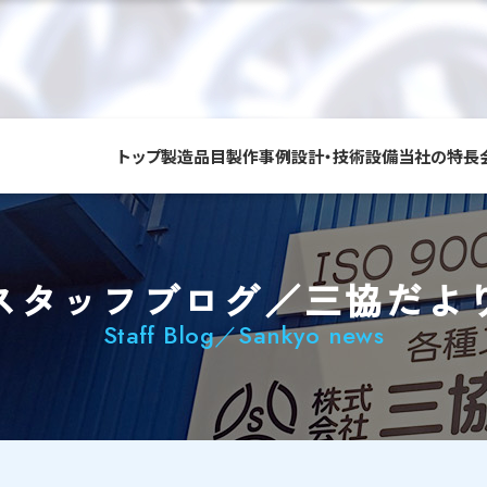
トップ
製造品目
製作事例
設計・技術
設備
当社の特長
スタッフブログ／三協だよ
Staff Blog／Sankyo news