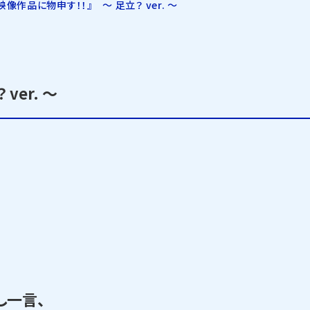
映像作品に物申す！！』 ～ 足立？ ver. ～
ver. ～
し一言、