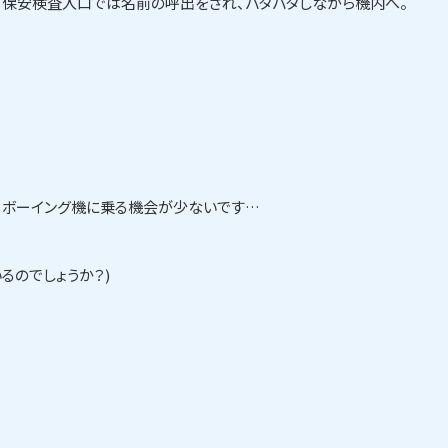
保安検査入口では名前の呼出をされ、バタバタしながら機内へ。
、ボーイング機に乗る機会が少ないです…
るのでしょうか？)