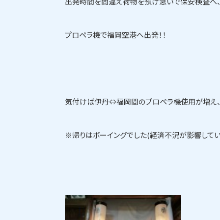
出発時間を間違え荷物を預け急いで保安検査へ、
プロペラ機で福岡空港へ出発！！
気付けば伊丹⇔福岡間のプロペラ機使用が増え
※帰りはボーイングでした(経済不況が影響してい