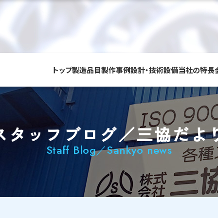
トップ
製造品目
製作事例
設計・技術
設備
当社の特長
スタッフブログ／三協だよ
Staff Blog／Sankyo news