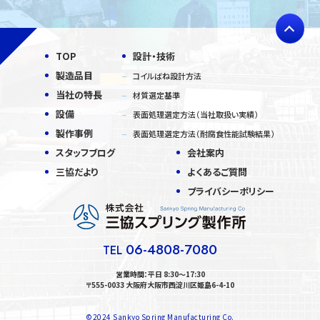
TOP
設計・技術
製造品目
コイルばね設計方法
当社の特長
材質選定基準
設備
表面処理選定方法（当社取扱い実績）
製作事例
表面処理選定方法（耐腐食性能試験結果）
スタッフブログ
会社案内
三協だより
よくあるご質問
プライバシーポリシー
06-4808-7080
TEL
営業時間：平日 8:30〜17:30
〒555-0033 大阪府大阪市西淀川区姫島6-4-10
©2024 Sankyo Spring Manufacturing Co.