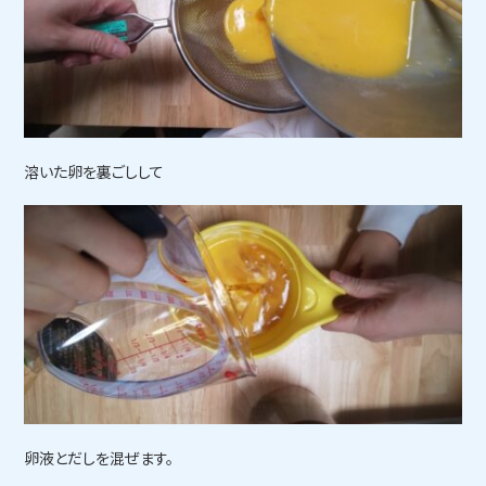
溶いた卵を裏ごしして
卵液とだしを混ぜます。