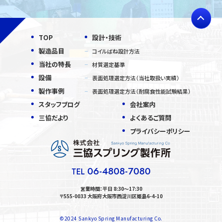
TOP
設計・技術
製造品目
コイルばね設計方法
当社の特長
材質選定基準
設備
表面処理選定方法（当社取扱い実績）
製作事例
表面処理選定方法（耐腐食性能試験結果）
スタッフブログ
会社案内
三協だより
よくあるご質問
プライバシーポリシー
06-4808-7080
TEL
営業時間：平日 8:30〜17:30
〒555-0033 大阪府大阪市西淀川区姫島6-4-10
©2024 Sankyo Spring Manufacturing Co.